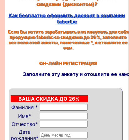
скидками (дисконтом)?
Как бесплатно оформить дисконт в компании
faberLic
Если Вы хотите зарабатывать или покупать для себя
продукцию faberlic со скидками до 26%, заполните
все поля этой анкеты, помеченные
*
, и отошлите ее
нам.
ОН-ЛАЙН РЕГИСТРАЦИЯ
Заполните эту анкету и отошлите ее нам:
ВАША СКИДКА ДО 26%
Фамилия
*
Имя
*
Отчество
*
Дата
рождения
*