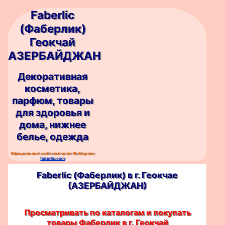
Faberlic
(Фаберлик)
Геокчай
АЗЕРБАЙДЖАН
Декоративная
косметика,
парфюм, товары
для здоровья и
дома, нижнее
белье, одежда
Официальный сайт компании Фаберлик:
faberlic.com
Faberlic (Фаберлик) в г. Геокчае
(АЗЕРБАЙДЖАН)
Просматривать по каталогам и покупать
товары Фаберлик в г. Геокчай