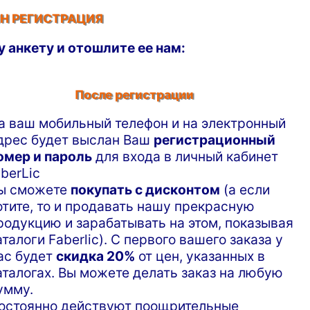
Н РЕГИСТРАЦИЯ
у анкету и отошлите ее нам:
После регистрации
а ваш мобильный телефон и на электронный
дрес будет выслан Ваш
регистрационный
омер и пароль
для входа в личный кабинет
aberLic
ы сможете
покупать с дисконтом
(а если
отите, то и продавать нашу прекрасную
родукцию и зарабатывать на этом, показывая
аталоги Faberlic). С первого вашего заказа у
ас будет
скидка 20%
от цен, указанных в
аталогах. Вы можете делать заказ на любую
умму.
остоянно действуют поощрительные