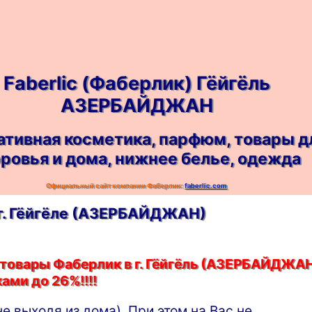
Faberlic (Фаберлик) Гёйгёль
АЗЕРБАЙДЖАН
ативная косметика, парфюм, товары д
ровья и дома, нижнее белье, одежда
Официальный сайт компании Фаберлик:
faberlic.com
в г. Гёйгёле (АЗЕРБАЙДЖАН)
 товары Фаберлик в г. Гёйгёль (АЗЕРБАЙДЖА
ами до 26%!!!!
не выходя из дома). При этом на Вас не