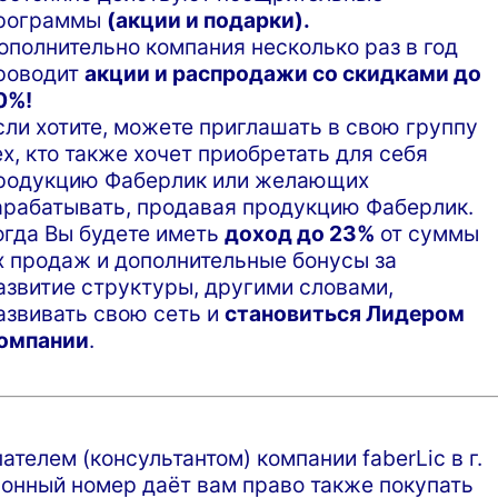
рограммы
(акции и подарки).
ополнительно компания несколько раз в год
роводит
акции и распродажи со скидками до
0%!
сли хотите, можете приглашать в свою группу
ех, кто также хочет приобретать для себя
родукцию Фаберлик или желающих
арабатывать, продавая продукцию Фаберлик.
огда Вы будете иметь
доход до 23%
от суммы
х продаж и дополнительные бонусы за
азвитие структуры, другими словами,
азвивать свою сеть и
становиться Лидером
омпании
.
телем (консультантом) компании faberLic в г.
онный номер даёт вам право также покупать