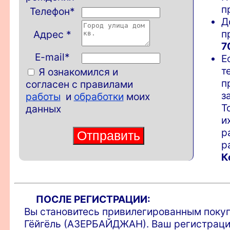
п
Телефон
*
Д
п
Адрес
*
7
E-mail*
Е
т
Я ознакомился и
п
согласен с правилами
з
работы
и
обработки
моих
Т
данных
и
р
р
К
ПОСЛЕ РЕГИСТРАЦИИ:
Вы становитесь привилегированным покупа
Гёйгёль (АЗЕРБАЙДЖАН). Ваш регистраци