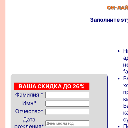
ОН-ЛАЙ
Заполните эт
Н
а
н
f
В
х
ВАША СКИДКА ДО 26%
п
Фамилия
*
к
Имя
*
В
Отчество
*
к
Дата
с
рождения
*
П