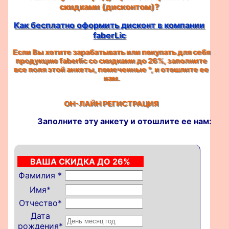
скидками (дисконтом)?
Как бесплатно оформить дисконт в компании
faberLic
Если Вы хотите зарабатывать или покупать для себя
продукцию faberlic со скидками до 26%, заполните
все поля этой анкеты, помеченные
*
, и отошлите ее
нам.
ОН-ЛАЙН РЕГИСТРАЦИЯ
Заполните эту анкету и отошлите ее нам:
ВАША СКИДКА ДО 26%
Фамилия
*
Имя
*
Отчество
*
Дата
рождения
*