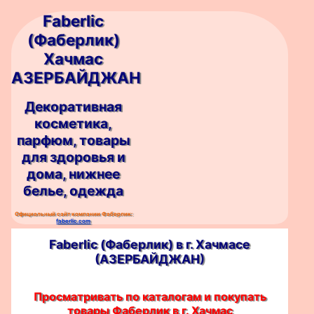
Faberlic
(Фаберлик)
Хачмас
АЗЕРБАЙДЖАН
Декоративная
косметика,
парфюм, товары
для здоровья и
дома, нижнее
белье, одежда
Официальный сайт компании Фаберлик:
faberlic.com
Faberlic (Фаберлик) в г. Хачмасе
(АЗЕРБАЙДЖАН)
Просматривать по каталогам и покупать
товары Фаберлик в г. Хачмас