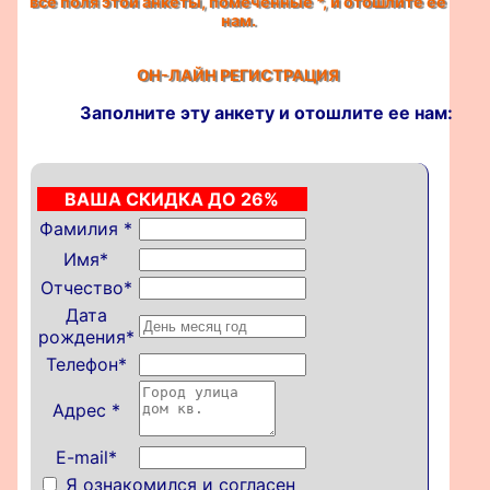
все поля этой анкеты, помеченные
*
, и отошлите ее
нам.
ОН-ЛАЙН РЕГИСТРАЦИЯ
Заполните эту анкету и отошлите ее нам:
ВАША СКИДКА ДО 26%
Фамилия
*
Имя
*
Отчество
*
Дата
рождения
*
Телефон
*
Адрес
*
E-mail*
Я ознакомился и согласен