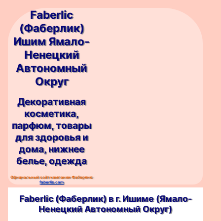
Faberlic
(Фаберлик)
Ишим Ямало-
Ненецкий
Автономный
Округ
Декоративная
косметика,
парфюм, товары
для здоровья и
дома, нижнее
белье, одежда
Официальный сайт компании Фаберлик:
faberlic.com
Faberlic (Фаберлик) в г. Ишимe (Ямало-
Ненецкий Автономный Округ)