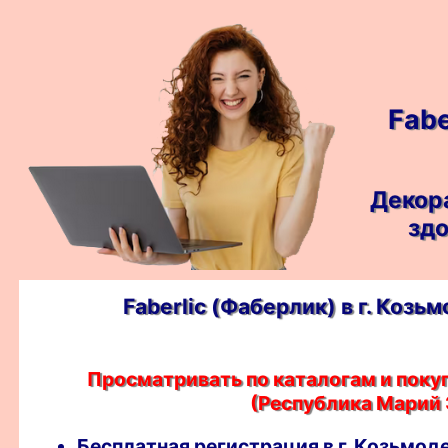
Fab
Декор
здо
Faberlic (Фаберлик) в г. Коз
Просматривать по каталогам и поку
(Республика Марий Э
Бесплатная регистрация в г. Козьмод