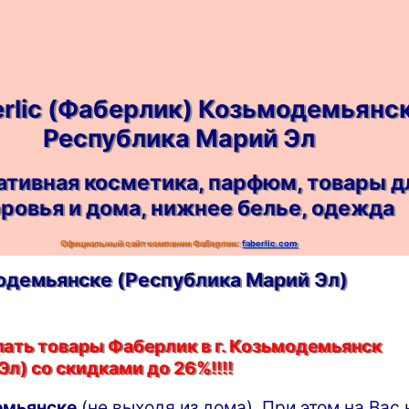
erlic (Фаберлик) Козьмодемьянс
Республика Марий Эл
ативная косметика, парфюм, товары д
ровья и дома, нижнее белье, одежда
Официальный сайт компании Фаберлик:
faberlic.com
ьмодемьянскe (Республика Марий Эл)
пать товары Фаберлик в г. Козьмодемьянск
л) со скидками до 26%!!!!
емьянскe
(не выходя из дома). При этом на Вас 