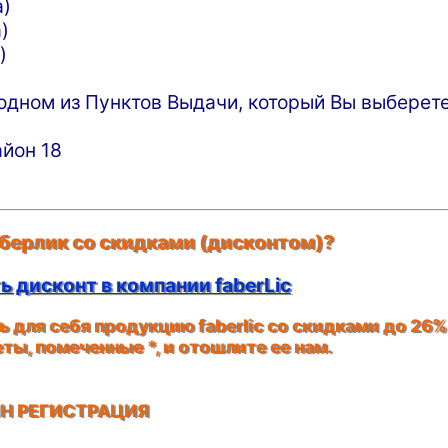
а)
)
)
одном из Пунктов Выдачи, который Вы выберет
айон 18
берлик со скидками (дисконтом)?
 дисконт в компании faberLic
 для себя продукцию faberlic со скидками до 26%
кеты, помеченные
*
, и отошлите ее нам.
Н РЕГИСТРАЦИЯ