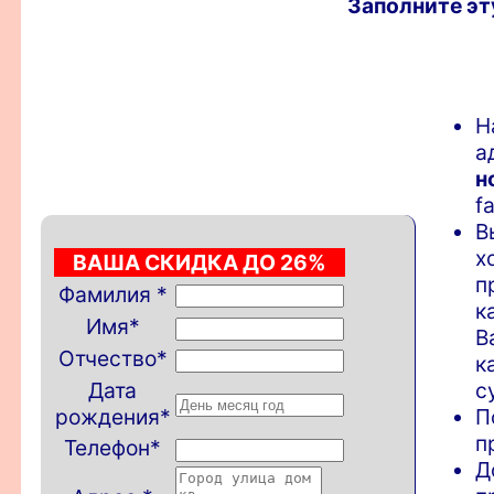
Заполните эт
Н
а
н
f
В
х
ВАША СКИДКА ДО 26%
п
Фамилия
*
к
Имя
*
В
Отчество
*
к
Дата
с
рождения
*
П
п
Телефон
*
Д