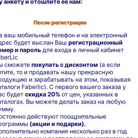
у анкету и отошлите ее нам:
После регистрации
а ваш мобильный телефон и на электронный
дрес будет выслан Ваш
регистрационный
омер и пароль
для входа в личный кабинет
aberLic
ы сможете
покупать с дисконтом
(а если
отите, то и продавать нашу прекрасную
родукцию и зарабатывать на этом, показывая
аталоги Faberlic). С первого вашего заказа у
ас будет
скидка 20%
от цен, указанных в
аталогах. Вы можете делать заказ на любую
умму.
остоянно действуют поощрительные
рограммы
(акции и подарки).
ополнительно компания несколько раз в год