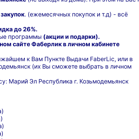
 закупок
. (ежемесячных покупок и т.д) - всё
идка до 26%.
ные программы
(акции и подарки).
ном сайте Фаберлик в личном кабинете
жайшем к Вам Пункте Выдачи FaberLic, или в
модемьянск (их Вы сможете выбрать в личном
су: Марий Эл Республика г. Козьмодемьянск
а)
)
а)
а)