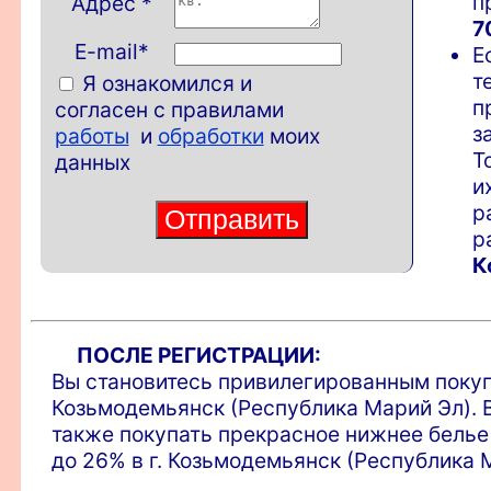
п
Адрес
*
7
E-mail*
Е
т
Я ознакомился и
п
согласен с правилами
з
работы
и
обработки
моих
Т
данных
и
р
р
К
ПОСЛЕ РЕГИСТРАЦИИ:
Вы становитесь привилегированным покупа
Козьмодемьянск (Республика Марий Эл). 
также покупать прекрасное нижнее бель
до 26% в г. Козьмодемьянск (Республика 