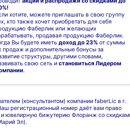
роводит
акции и распродажи со скидками до
0%!
сли хотите, можете приглашать в свою группу
ех, кто также хочет приобретать для себя
родукцию Фаберлик или желающих
арабатывать, продавая продукцию Фаберлик.
огда Вы будете иметь
доход до 23%
от суммы
х продаж и дополнительные бонусы за
азвитие структуры, другими словами,
азвивать свою сеть и
становиться Лидером
омпании
.
телем (консультантом) компании faberLic в г.
Ваш регистрационный номер даёт вам право
е и ювелирную бижутерию Флоранж со скидкам
Марий Эл).