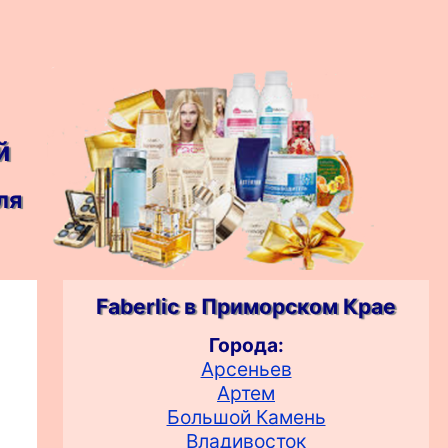
й
ля
Faberlic в Приморском Крае
Города:
Арсеньев
Артем
Большой Камень
Владивосток