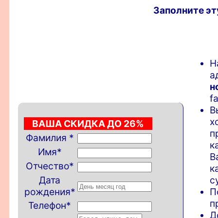
Заполните эт
Н
а
н
f
В
х
ВАША СКИДКА ДО 26%
п
Фамилия
*
к
Имя
*
В
Отчество
*
к
Дата
с
рождения
*
П
п
Телефон
*
Д