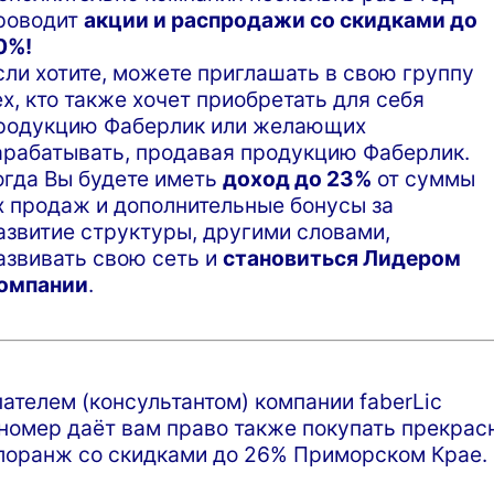
роводит
акции и распродажи со скидками до
0%!
сли хотите, можете приглашать в свою группу
ех, кто также хочет приобретать для себя
родукцию Фаберлик или желающих
арабатывать, продавая продукцию Фаберлик.
огда Вы будете иметь
доход до 23%
от суммы
х продаж и дополнительные бонусы за
азвитие структуры, другими словами,
азвивать свою сеть и
становиться Лидером
омпании
.
телем (консультантом) компании faberLic
омер даёт вам право также покупать прекрас
оранж со скидками до 26% Приморском Крае.