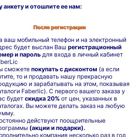
у анкету и отошлите ее нам:
После регистрации
а ваш мобильный телефон и на электронный
дрес будет выслан Ваш
регистрационный
омер и пароль
для входа в личный кабинет
aberLic
ы сможете
покупать с дисконтом
(а если
отите, то и продавать нашу прекрасную
родукцию и зарабатывать на этом, показывая
аталоги Faberlic). С первого вашего заказа у
ас будет
скидка 20%
от цен, указанных в
аталогах. Вы можете делать заказ на любую
умму.
остоянно действуют поощрительные
рограммы
(акции и подарки).
ополнительно компания несколько раз в год