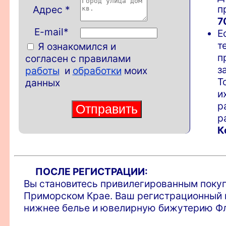
п
Адрес
*
7
E-mail*
Е
т
Я ознакомился и
п
согласен с правилами
з
работы
и
обработки
моих
Т
данных
и
р
р
К
ПОСЛЕ РЕГИСТРАЦИИ:
Вы становитесь привилегированным покупа
Приморском Крае. Ваш регистрационный н
нижнее белье и ювелирную бижутерию Фл