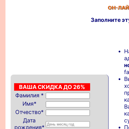
ОН-ЛАЙ
Заполните эт
Н
а
н
f
В
х
ВАША СКИДКА ДО 26%
п
Фамилия
*
к
Имя
*
В
Отчество
*
к
Дата
с
рождения
*
П