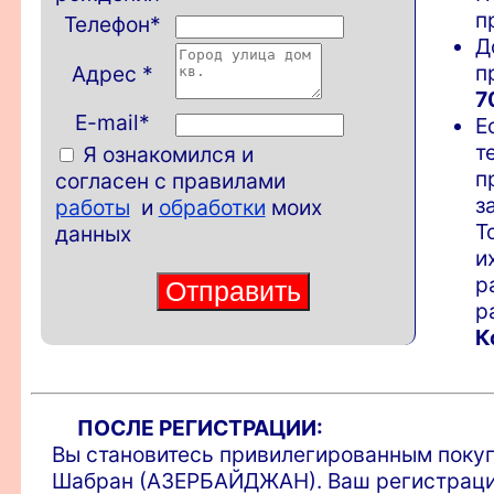
п
Телефон
*
Д
п
Адрес
*
7
E-mail*
Е
т
Я ознакомился и
п
согласен с правилами
з
работы
и
обработки
моих
Т
данных
и
р
р
К
ПОСЛЕ РЕГИСТРАЦИИ:
Вы становитесь привилегированным покупа
Шабран (АЗЕРБАЙДЖАН). Ваш регистрацио