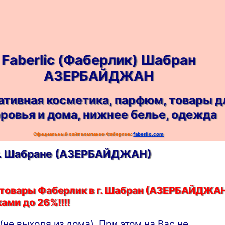
Faberlic (Фаберлик) Шабран
АЗЕРБАЙДЖАН
ативная косметика, парфюм, товары д
ровья и дома, нижнее белье, одежда
Официальный сайт компании Фаберлик:
faberlic.com
в г. Шабране (АЗЕРБАЙДЖАН)
ь товары Фаберлик в г. Шабран (АЗЕРБАЙДЖА
ами до 26%!!!!
(не выходя из дома). При этом на Вас не