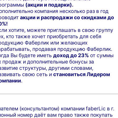
рограммы
(акции и подарки).
ополнительно компания несколько раз в год
роводит
акции и распродажи со скидками до
0%!
сли хотите, можете приглашать в свою группу
ех, кто также хочет приобретать для себя
родукцию Фаберлик или желающих
арабатывать, продавая продукцию Фаберлик.
огда Вы будете иметь
доход до 23%
от суммы
х продаж и дополнительные бонусы за
азвитие структуры, другими словами,
азвивать свою сеть и
становиться Лидером
омпании
.
телем (консультантом) компании faberLic в г.
нный номер даёт вам право также покупать