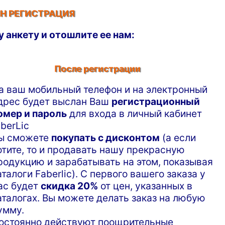
Н РЕГИСТРАЦИЯ
у анкету и отошлите ее нам:
После регистрации
а ваш мобильный телефон и на электронный
дрес будет выслан Ваш
регистрационный
омер и пароль
для входа в личный кабинет
aberLic
ы сможете
покупать с дисконтом
(а если
отите, то и продавать нашу прекрасную
родукцию и зарабатывать на этом, показывая
аталоги Faberlic). С первого вашего заказа у
ас будет
скидка 20%
от цен, указанных в
аталогах. Вы можете делать заказ на любую
умму.
остоянно действуют поощрительные