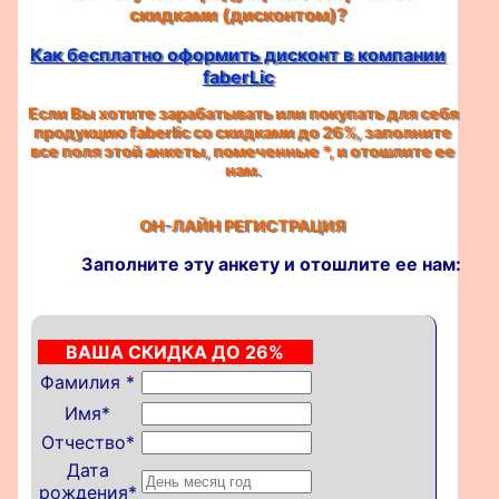
скидками (дисконтом)?
Как бесплатно оформить дисконт в компании
faberLic
Если Вы хотите зарабатывать или покупать для себя
продукцию faberlic со скидками до 26%, заполните
все поля этой анкеты, помеченные
*
, и отошлите ее
нам.
ОН-ЛАЙН РЕГИСТРАЦИЯ
Заполните эту анкету и отошлите ее нам:
ВАША СКИДКА ДО 26%
Фамилия
*
Имя
*
Отчество
*
Дата
рождения
*