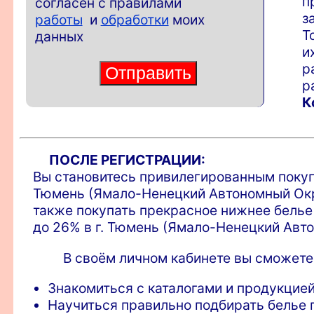
п
согласен с правилами
з
работы
и
обработки
моих
Т
данных
и
р
р
К
ПОСЛЕ РЕГИСТРАЦИИ:
Вы становитесь привилегированным покупа
Тюмень (Ямало-Ненецкий Автономный Окр
также покупать прекрасное нижнее бель
до 26% в г. Тюмень (Ямало-Ненецкий Авт
В своём личном кабинете вы сможете
Знакомиться с каталогами и продукцией
Научиться правильно подбирать белье п