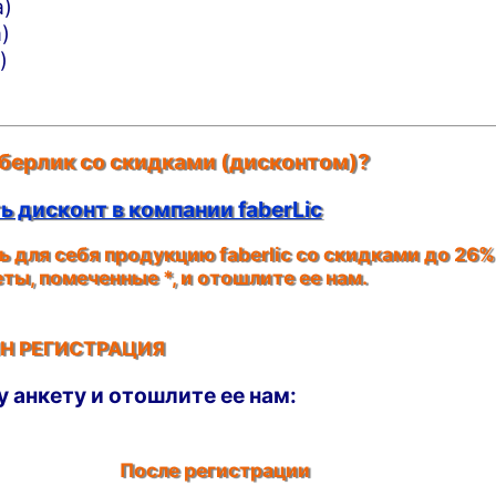
а)
)
)
берлик со скидками (дисконтом)?
 дисконт в компании faberLic
 для себя продукцию faberlic со скидками до 26%
кеты, помеченные
*
, и отошлите ее нам.
Н РЕГИСТРАЦИЯ
у анкету и отошлите ее нам:
После регистрации