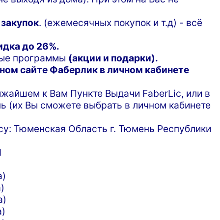
 закупок
. (ежемесячных покупок и т.д) - всё
идка до 26%.
ные программы
(акции и подарки).
ном сайте Фаберлик в личном кабинете
жайшем к Вам Пункте Выдачи FaberLic, или в
нь (их Вы сможете выбрать в личном кабинете
су: Тюменская Область г. Тюмень Республики
1
а)
)
а)
а)