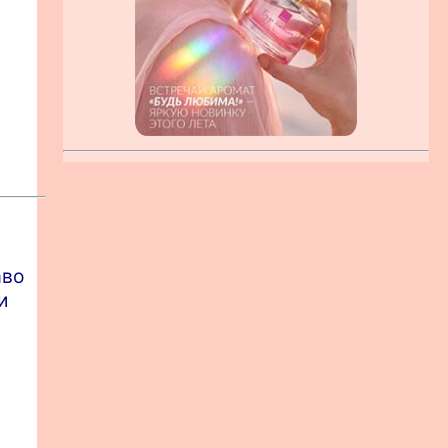
аво
и