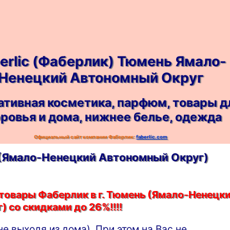
erlic (Фаберлик) Тюмень Ямало-
Ненецкий Автономный Округ
ативная косметика, парфюм, товары д
ровья и дома, нижнее белье, одежда
Официальный сайт компании Фаберлик:
faberlic.com
и (Ямало-Ненецкий Автономный Округ)
 товары Фаберлик в г. Тюмень (Ямало-Ненецк
 со скидками до 26%!!!!
не выходя из дома). При этом на Вас не