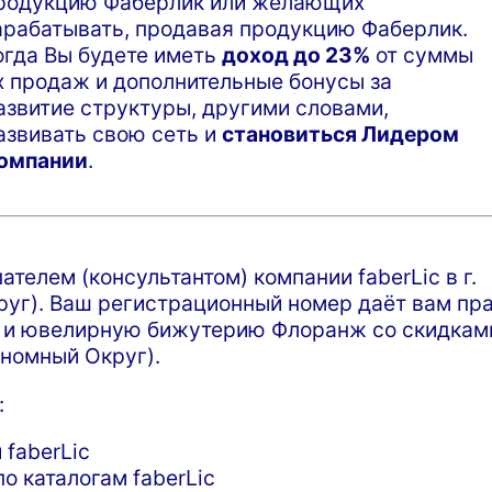
родукцию Фаберлик или желающих
арабатывать, продавая продукцию Фаберлик.
огда Вы будете иметь
доход до 23%
от суммы
х продаж и дополнительные бонусы за
азвитие структуры, другими словами,
азвивать свою сеть и
становиться Лидером
омпании
.
телем (консультантом) компании faberLic в г.
уг). Ваш регистрационный номер даёт вам пр
е и ювелирную бижутерию Флоранж со скидкам
ономный Округ).
:
 faberLic
о каталогам faberLic