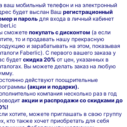
а ваш мобильный телефон и на электронный
дрес будет выслан Ваш
регистрационный
омер и пароль
для входа в личный кабинет
aberLic
ы сможете
покупать с дисконтом
(а если
отите, то и продавать нашу прекрасную
родукцию и зарабатывать на этом, показывая
аталоги Faberlic). С первого вашего заказа у
ас будет
скидка 20%
от цен, указанных в
аталогах. Вы можете делать заказ на любую
умму.
остоянно действуют поощрительные
рограммы
(акции и подарки).
ополнительно компания несколько раз в год
роводит
акции и распродажи со скидками до
0%!
сли хотите, можете приглашать в свою группу
ех, кто также хочет приобретать для себя