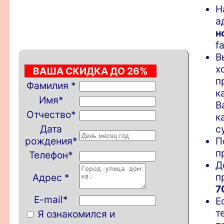
Н
а
н
f
В
х
ВАША СКИДКА ДО 26%
п
Фамилия
*
к
Имя
*
В
Отчество
*
к
Дата
с
рождения
*
П
п
Телефон
*
Д
п
Адрес
*
7
E-mail*
Е
т
Я ознакомился и